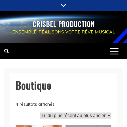
Skip
to
content
CRISBEL PRODUCTION
ENSEMBLE, RÉALISONS VOTRE RÊVE MUSICAL
Boutique
Trié
4 résultats affichés
du
plus
récent