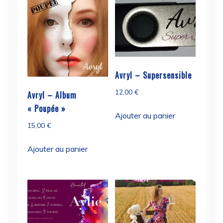
au
plus
ancien
Avryl – Supersensible
12,00
€
Avryl – Album
« Poupée »
Ajouter au panier
15,00
€
Ajouter au panier