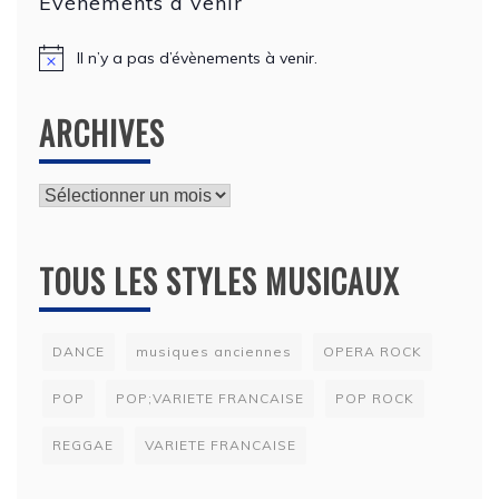
Évènements à venir
Il n’y a pas d’évènements à venir.
N
o
t
ARCHIVES
i
c
e
Archives
TOUS LES STYLES MUSICAUX
DANCE
musiques anciennes
OPERA ROCK
POP
POP;VARIETE FRANCAISE
POP ROCK
REGGAE
VARIETE FRANCAISE